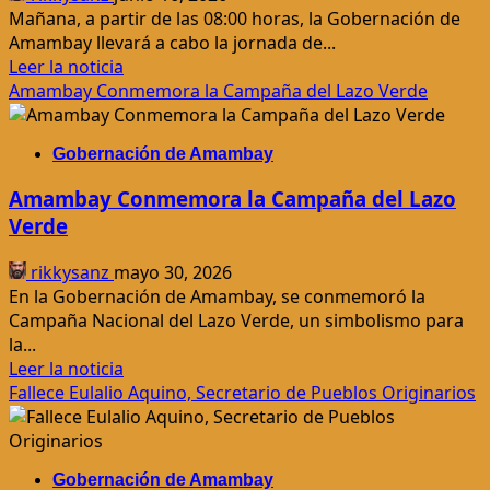
Mañana, a partir de las 08:00 horas, la Gobernación de
Amambay llevará a cabo la jornada de...
Leer
Leer la noticia
más
Amambay Conmemora la Campaña del Lazo Verde
acerca
de
Gobernación de Amambay
Servicios
gratuitos
Amambay Conmemora la Campaña del Lazo
para
Verde
mujeres
en
rikkysanz
mayo 30, 2026
Amambay
En la Gobernación de Amambay, se conmemoró la
mañana
Campaña Nacional del Lazo Verde, un simbolismo para
la...
Leer
Leer la noticia
más
Fallece Eulalio Aquino, Secretario de Pueblos Originarios
acerca
de
Amambay
Gobernación de Amambay
Conmemora