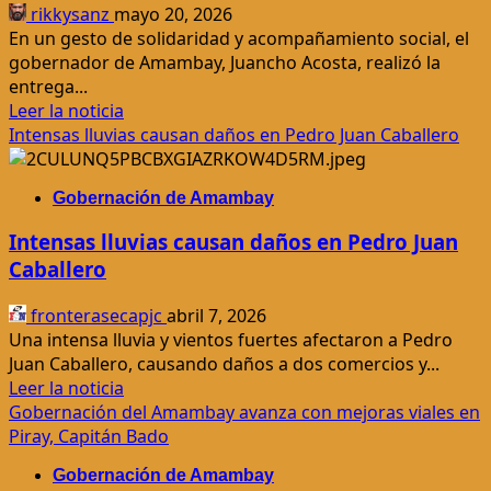
rikkysanz
mayo 20, 2026
En un gesto de solidaridad y acompañamiento social, el
gobernador de Amambay, Juancho Acosta, realizó la
entrega...
Leer
Leer la noticia
más
Intensas lluvias causan daños en Pedro Juan Caballero
acerca
de
Gobernación de Amambay
Gobernador
lleva
Intensas lluvias causan daños en Pedro Juan
esperanza
Caballero
y
apoyo
fronterasecapjc
abril 7, 2026
a
Una intensa lluvia y vientos fuertes afectaron a Pedro
reconocido
Juan Caballero, causando daños a dos comercios y...
trabajador
Leer
Leer la noticia
gastronómico
más
Gobernación del Amambay avanza con mejoras viales en
de
acerca
Piray, Capitán Bado
Pedro
de
Juan
Gobernación de Amambay
Intensas