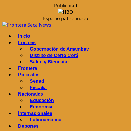
Publicidad
Espacio patrocinado
Saltar
al
Menú
Inicio
contenido
principal
Locales
Gobernación de Amambay
Distrito de Cerro Corá
Salud y Bienestar
Frontera
Policiales
Senad
Fiscalía
Nacionales
Educación
Economía
Internacionales
Latinoamérica
Deportes