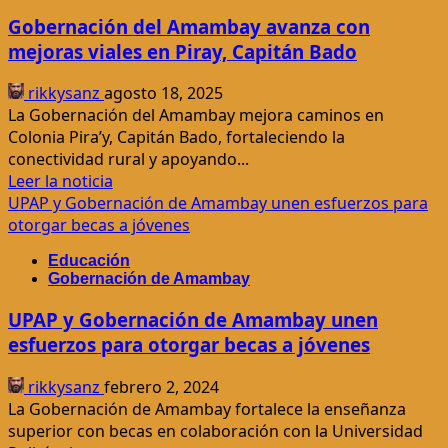
Caballero
lluvias
Gobernación del Amambay avanza con
causan
mejoras viales en Piray, Capitán Bado
daños
en
rikkysanz
agosto 18, 2025
Pedro
La Gobernación del Amambay mejora caminos en
Juan
Colonia Pira’y, Capitán Bado, fortaleciendo la
Caballero
conectividad rural y apoyando...
Leer
Leer la noticia
más
UPAP y Gobernación de Amambay unen esfuerzos para
acerca
otorgar becas a jóvenes
de
Educación
Gobernación
Gobernación de Amambay
del
Amambay
UPAP y Gobernación de Amambay unen
avanza
esfuerzos para otorgar becas a jóvenes
con
mejoras
rikkysanz
febrero 2, 2024
viales
La Gobernación de Amambay fortalece la enseñanza
en
superior con becas en colaboración con la Universidad
Piray,