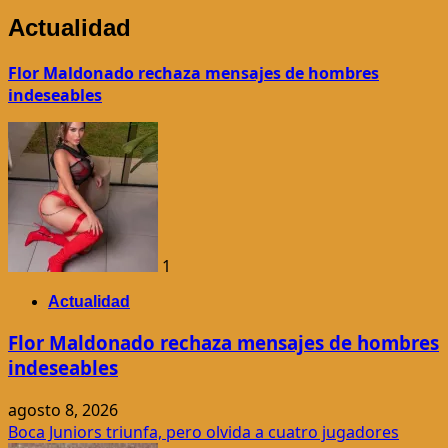
Excelencia
Actualidad
Educativa:
Gobernación
Flor Maldonado rechaza mensajes de hombres
de
indeseables
Amambay
acompaña
clausuras
académicas
1
Actualidad
Flor Maldonado rechaza mensajes de hombres
indeseables
agosto 8, 2026
Boca Juniors triunfa, pero olvida a cuatro jugadores