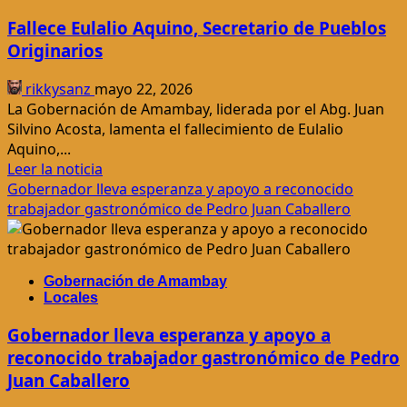
la
Fallece Eulalio Aquino, Secretario de Pueblos
Campaña
Originarios
del
Lazo
rikkysanz
mayo 22, 2026
Verde
La Gobernación de Amambay, liderada por el Abg. Juan
Silvino Acosta, lamenta el fallecimiento de Eulalio
Aquino,...
Leer
Leer la noticia
más
Gobernador lleva esperanza y apoyo a reconocido
acerca
trabajador gastronómico de Pedro Juan Caballero
de
Fallece
Eulalio
Gobernación de Amambay
Aquino,
Locales
Secretario
de
Gobernador lleva esperanza y apoyo a
Pueblos
reconocido trabajador gastronómico de Pedro
Originarios
Juan Caballero