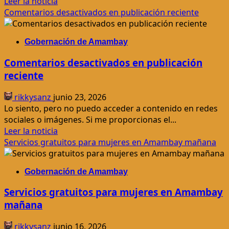
Leer
Leer la noticia
más
Comentarios desactivados en publicación reciente
acerca
de
Gobernación de Amambay
Gobernación
celebra
Comentarios desactivados en publicación
primera
reciente
misa
en
rikkysanz
junio 23, 2026
honor
Lo siento, pero no puedo acceder a contenido en redes
a
sociales o imágenes. Si me proporcionas el...
la
Leer
Leer la noticia
Virgen
más
Servicios gratuitos para mujeres en Amambay mañana
acerca
de
Gobernación de Amambay
Comentarios
desactivados
Servicios gratuitos para mujeres en Amambay
en
mañana
publicación
reciente
rikkysanz
junio 16, 2026