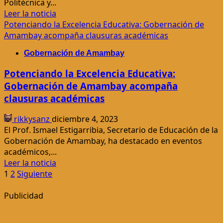
Politécnica y...
Capitán
Leer
Leer la noticia
Bado
más
Potenciando la Excelencia Educativa: Gobernación de
acerca
Amambay acompaña clausuras académicas
de
Gobernación de Amambay
UPAP
y
Potenciando la Excelencia Educativa:
Gobernación
Gobernación de Amambay acompaña
de
clausuras académicas
Amambay
unen
rikkysanz
diciembre 4, 2023
esfuerzos
El Prof. Ismael Estigarribia, Secretario de Educación de la
para
Gobernación de Amambay, ha destacado en eventos
otorgar
académicos,...
becas
Leer
Leer la noticia
a
Paginación
más
1
2
Siguiente
jóvenes
acerca
de
de
Publicidad
entradas
Potenciando
la