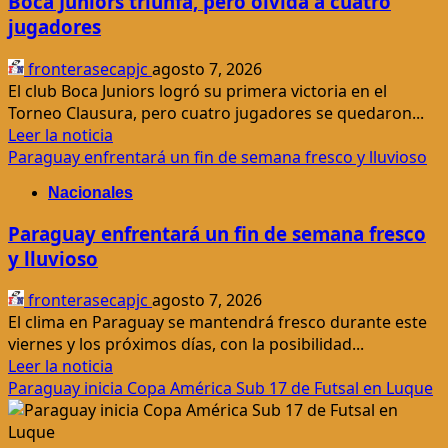
Boca Juniors triunfa, pero olvida a cuatro
jugadores
fronterasecapjc
agosto 7, 2026
El club Boca Juniors logró su primera victoria en el
Torneo Clausura, pero cuatro jugadores se quedaron...
Leer
Leer la noticia
más
Paraguay enfrentará un fin de semana fresco y lluvioso
acerca
Nacionales
de
Boca
Paraguay enfrentará un fin de semana fresco
Juniors
y lluvioso
triunfa,
pero
fronterasecapjc
agosto 7, 2026
olvida
El clima en Paraguay se mantendrá fresco durante este
a
viernes y los próximos días, con la posibilidad...
cuatro
Leer
Leer la noticia
jugadores
más
Paraguay inicia Copa América Sub 17 de Futsal en Luque
acerca
de