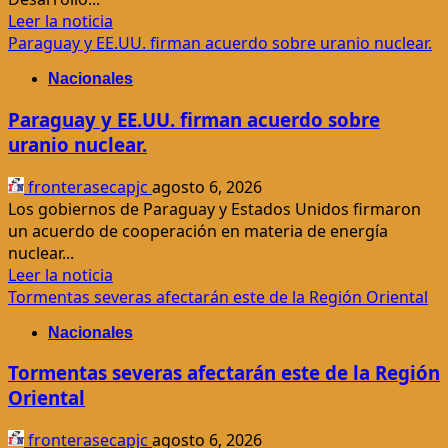
en
Leer
Leer la noticia
Luque
más
Paraguay y EE.UU. firman acuerdo sobre uranio nuclear.
acerca
Nacionales
de
Corte
Paraguay y EE.UU. firman acuerdo sobre
entrega
uranio nuclear.
inmueble
de
fronterasecapjc
agosto 6, 2026
Justo
Los gobiernos de Paraguay y Estados Unidos firmaron
Pastor
un acuerdo de cooperación en materia de energía
Cárdenas
nuclear...
a
Leer
Leer la noticia
Senabico
más
Tormentas severas afectarán este de la Región Oriental
acerca
Nacionales
de
Paraguay
Tormentas severas afectarán este de la Región
y
Oriental
EE.UU.
firman
fronterasecapjc
agosto 6, 2026