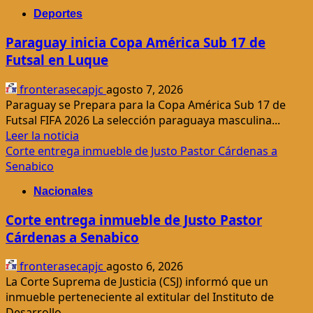
Paraguay
Deportes
enfrentará
un
Paraguay inicia Copa América Sub 17 de
fin
Futsal en Luque
de
semana
fronterasecapjc
agosto 7, 2026
fresco
Paraguay se Prepara para la Copa América Sub 17 de
y
Futsal FIFA 2026 La selección paraguaya masculina...
lluvioso
Leer
Leer la noticia
más
Corte entrega inmueble de Justo Pastor Cárdenas a
acerca
Senabico
de
Nacionales
Paraguay
inicia
Corte entrega inmueble de Justo Pastor
Copa
Cárdenas a Senabico
América
Sub
fronterasecapjc
agosto 6, 2026
17
La Corte Suprema de Justicia (CSJ) informó que un
de
inmueble perteneciente al extitular del Instituto de
Futsal
Desarrollo...