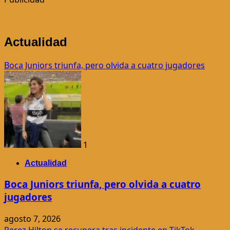
entradas
Piden
penas
de
Actualidad
hasta
15
Boca Juniors triunfa, pero olvida a cuatro jugadores
años
por
asesinato
1
Actualidad
Boca Juniors triunfa, pero olvida a cuatro
jugadores
agosto 7, 2026
Perez Hilton se recupera tras incidente en TikTok