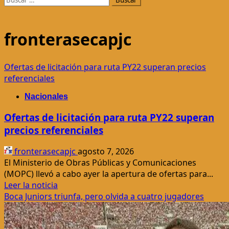
fronterasecapjc
Ofertas de licitación para ruta PY22 superan precios
referenciales
Nacionales
Ofertas de licitación para ruta PY22 superan
precios referenciales
fronterasecapjc
agosto 7, 2026
El Ministerio de Obras Públicas y Comunicaciones
(MOPC) llevó a cabo ayer la apertura de ofertas para...
Leer
Leer la noticia
más
Boca Juniors triunfa, pero olvida a cuatro jugadores
acerca
de