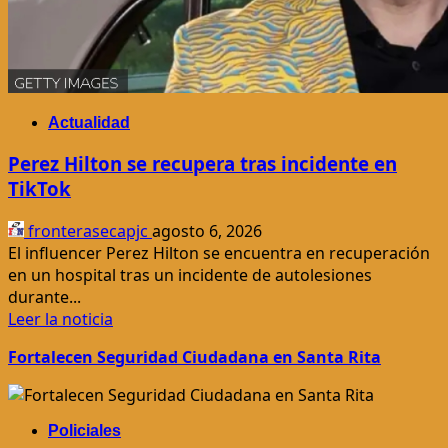
Actualidad
Perez Hilton se recupera tras incidente en
TikTok
fronterasecapjc
agosto 6, 2026
El influencer Perez Hilton se encuentra en recuperación
en un hospital tras un incidente de autolesiones
durante...
Leer
Leer la noticia
más
Fortalecen Seguridad Ciudadana en Santa Rita
acerca
de
Perez
Hilton
Policiales