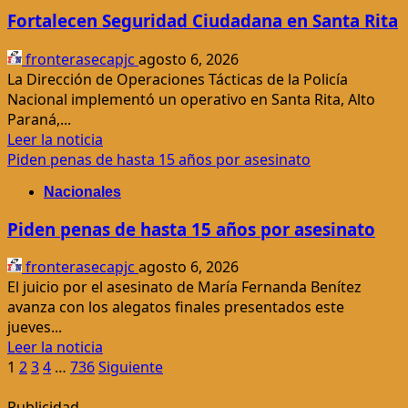
se
Fortalecen Seguridad Ciudadana en Santa Rita
recupera
tras
fronterasecapjc
agosto 6, 2026
incidente
La Dirección de Operaciones Tácticas de la Policía
en
Nacional implementó un operativo en Santa Rita, Alto
TikTok
Paraná,...
Leer
Leer la noticia
más
Piden penas de hasta 15 años por asesinato
acerca
Nacionales
de
<p>
Piden penas de hasta 15 años por asesinato
<strong>Fortalecen
Seguridad
fronterasecapjc
agosto 6, 2026
Ciudadana
El juicio por el asesinato de María Fernanda Benítez
en
avanza con los alegatos finales presentados este
Santa
jueves...
Rita</strong>
Leer
Leer la noticia
</p>
Paginación
más
1
2
3
4
…
736
Siguiente
acerca
de
de
Publicidad