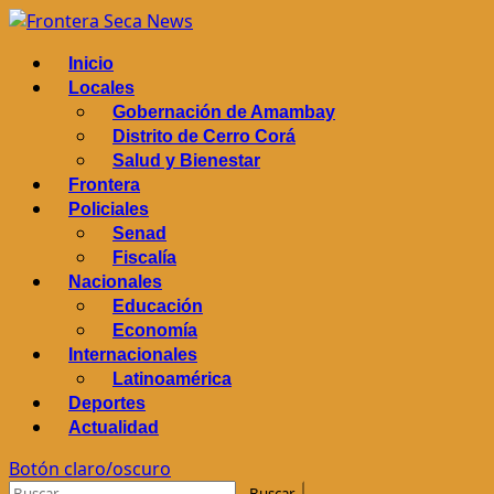
Saltar
al
Menú
Inicio
contenido
principal
Locales
Gobernación de Amambay
Distrito de Cerro Corá
Salud y Bienestar
Frontera
Policiales
Senad
Fiscalía
Nacionales
Educación
Economía
Internacionales
Latinoamérica
Deportes
Actualidad
Botón claro/oscuro
Buscar: