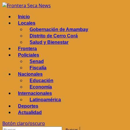
Saltar
al
Menú
Inicio
contenido
principal
Locales
Gobernación de Amambay
Distrito de Cerro Corá
Salud y Bienestar
Frontera
Policiales
Senad
Fiscalía
Nacionales
Educación
Economía
Internacionales
Latinoamérica
Deportes
Actualidad
Botón claro/oscuro
Buscar: