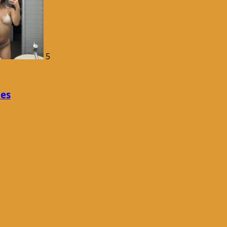
5
les