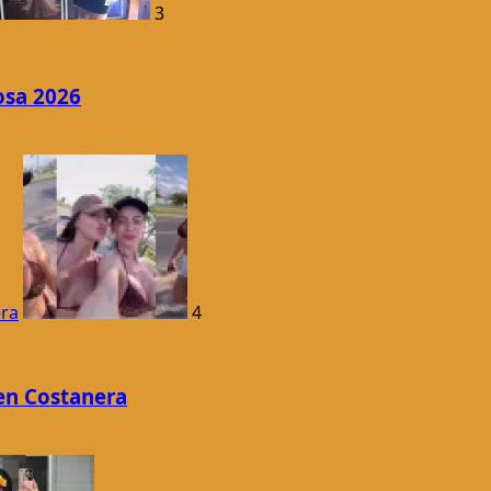
3
osa 2026
era
4
en Costanera