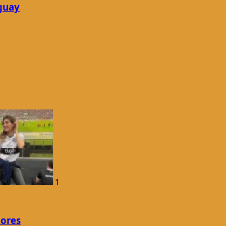
guay
1
dores