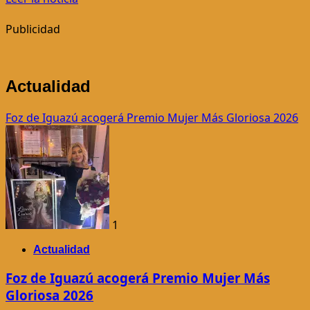
más
acerca
Publicidad
de
Se
rreactivan
Actualidad
las
atenciones
Foz de Iguazú acogerá Premio Mujer Más Gloriosa 2026
médicas
en
la
Clínica
2
de
UCP
1
en
barrio
Actualidad
Gral.
Genes
Foz de Iguazú acogerá Premio Mujer Más
Gloriosa 2026