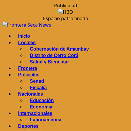
Publicidad
Espacio patrocinado
Saltar
al
Menú
Inicio
contenido
principal
Locales
Gobernación de Amambay
Distrito de Cerro Corá
Salud y Bienestar
Frontera
Policiales
Senad
Fiscalía
Nacionales
Educación
Economía
Internacionales
Latinoamérica
Deportes