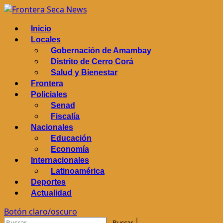
Saltar
al
Menú
Inicio
contenido
principal
Locales
Gobernación de Amambay
Distrito de Cerro Corá
Salud y Bienestar
Frontera
Policiales
Senad
Fiscalía
Nacionales
Educación
Economía
Internacionales
Latinoamérica
Deportes
Actualidad
Botón claro/oscuro
Buscar: