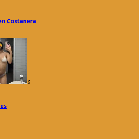
en Costanera
5
les