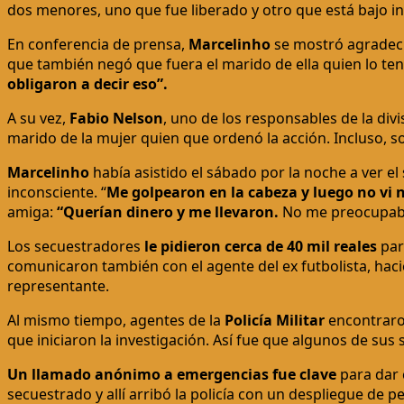
dos menores, uno que fue liberado y otro que está bajo in
En conferencia de prensa,
Marcelinho
se mostró agradeci
que también negó que fuera el marido de ella quien lo tení
obligaron a decir eso”.
A su vez,
Fabio Nelson
, uno de los responsables de la di
marido de la mujer quien que ordenó la acción. Incluso, so
Marcelinho
había asistido el sábado por la noche a ver e
inconsciente. “
Me golpearon en la cabeza y luego no vi
amiga:
“Querían dinero y me llevaron.
No me preocupaba 
Los secuestradores
le pidieron cerca de 40 mil reales
par
comunicaron también con el agente del ex futbolista, haci
representante.
Al mismo tiempo, agentes de la
Policía Militar
encontrar
que iniciaron la investigación. Así fue que algunos de su
Un llamado anónimo a emergencias fue clave
para dar 
secuestrado y allí arribó la policía con un despliegue de pel