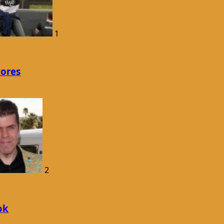
1
dores
2
ok