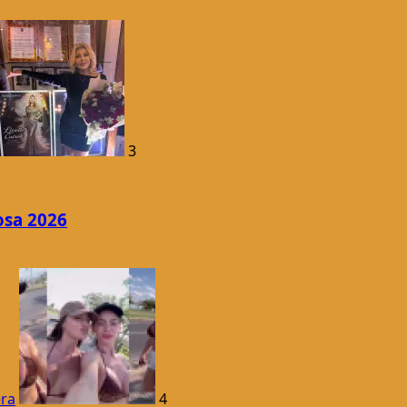
3
osa 2026
era
4