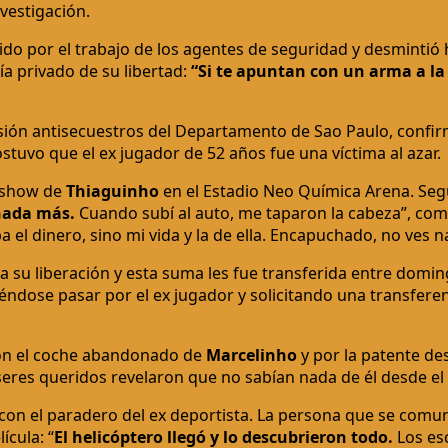
vestigación.
do por el trabajo de los agentes de seguridad y desmintió
a privado de su libertad:
“Si te apuntan con un arma a la 
visión antisecuestros del Departamento de Sao Paulo, confir
stuvo que el ex jugador de 52 años fue una víctima al azar.
l show de
Thiaguinho
en el Estadio Neo Química Arena. Segú
 nada más.
Cuando subí al auto, me taparon la cabeza”, com
el dinero, sino mi vida y la de ella. Encapuchado, no ves na
a su liberación y esta suma les fue transferida entre domin
éndose pasar por el ex jugador y solicitando una transfere
on el coche abandonado de
Marcelinho
y por la patente de
s seres queridos revelaron que no sabían nada de él desde el
con el paradero del ex deportista. La persona que se comun
ícula: “
El helicóptero llegó y lo descubrieron todo.
Los esc