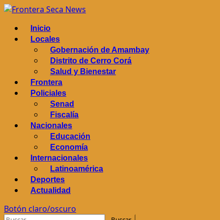
Saltar
al
Menú
Inicio
contenido
principal
Locales
Gobernación de Amambay
Distrito de Cerro Corá
Salud y Bienestar
Frontera
Policiales
Senad
Fiscalía
Nacionales
Educación
Economía
Internacionales
Latinoamérica
Deportes
Actualidad
Botón claro/oscuro
Buscar: