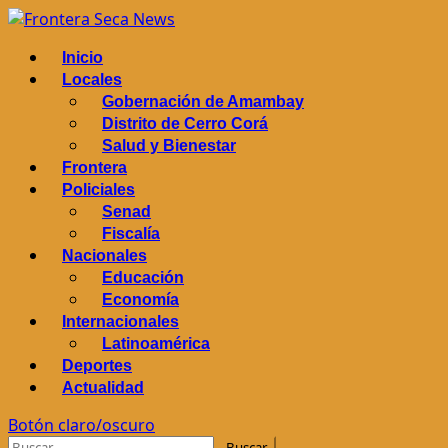
Saltar
al
Menú
Inicio
contenido
principal
Locales
Gobernación de Amambay
Distrito de Cerro Corá
Salud y Bienestar
Frontera
Policiales
Senad
Fiscalía
Nacionales
Educación
Economía
Internacionales
Latinoamérica
Deportes
Actualidad
Botón claro/oscuro
Buscar: