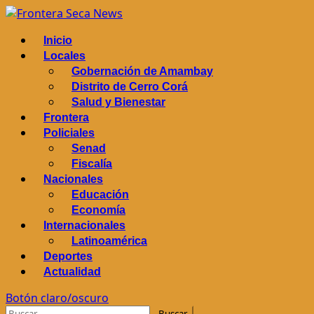
Saltar
al
Menú
Inicio
contenido
principal
Locales
Gobernación de Amambay
Distrito de Cerro Corá
Salud y Bienestar
Frontera
Policiales
Senad
Fiscalía
Nacionales
Educación
Economía
Internacionales
Latinoamérica
Deportes
Actualidad
Botón claro/oscuro
Buscar: