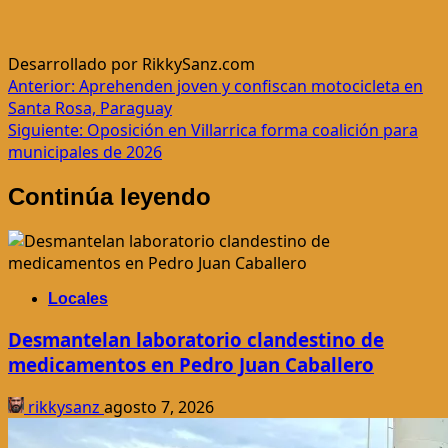
Desarrollado por RikkySanz.com
Navegación
Anterior:
Aprehenden joven y confiscan motocicleta en
Santa Rosa, Paraguay
de
Siguiente:
Oposición en Villarrica forma coalición para
entradas
municipales de 2026
Continúa leyendo
Locales
Desmantelan laboratorio clandestino de
medicamentos en Pedro Juan Caballero
rikkysanz
agosto 7, 2026