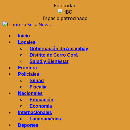
Publicidad
Espacio patrocinado
Saltar
al
Menú
Inicio
contenido
principal
Locales
Gobernación de Amambay
Distrito de Cerro Corá
Salud y Bienestar
Frontera
Policiales
Senad
Fiscalía
Nacionales
Educación
Economía
Internacionales
Latinoamérica
Deportes