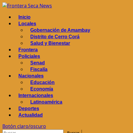
Saltar
al
Menú
Inicio
contenido
principal
Locales
Gobernación de Amambay
Distrito de Cerro Corá
Salud y Bienestar
Frontera
Policiales
Senad
Fiscalía
Nacionales
Educación
Economía
Internacionales
Latinoamérica
Deportes
Actualidad
Botón claro/oscuro
Buscar: