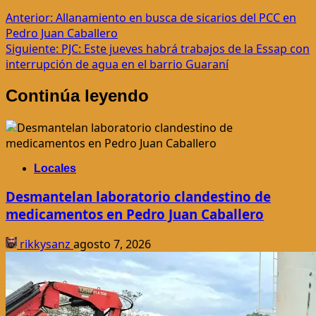
Navegación
Anterior:
Allanamiento en busca de sicarios del PCC en
Pedro Juan Caballero
de
Siguiente:
PJC: Este jueves habrá trabajos de la Essap con
entradas
interrupción de agua en el barrio Guaraní
Continúa leyendo
Locales
Desmantelan laboratorio clandestino de
medicamentos en Pedro Juan Caballero
rikkysanz
agosto 7, 2026