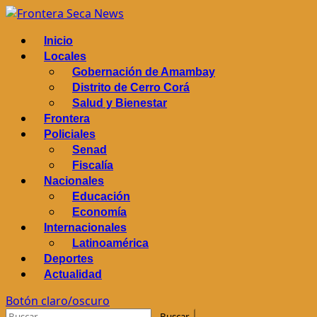
Saltar
al
Menú
Inicio
contenido
principal
Locales
Gobernación de Amambay
Distrito de Cerro Corá
Salud y Bienestar
Frontera
Policiales
Senad
Fiscalía
Nacionales
Educación
Economía
Internacionales
Latinoamérica
Deportes
Actualidad
Botón claro/oscuro
Buscar: