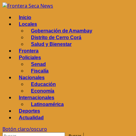
Saltar
al
Menú
Inicio
contenido
principal
Locales
Gobernación de Amambay
Distrito de Cerro Corá
Salud y Bienestar
Frontera
Policiales
Senad
Fiscalía
Nacionales
Educación
Economía
Internacionales
Latinoamérica
Deportes
Actualidad
Botón claro/oscuro
Buscar: