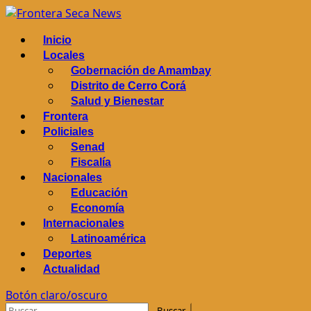
Saltar
al
Menú
Inicio
contenido
principal
Locales
Gobernación de Amambay
Distrito de Cerro Corá
Salud y Bienestar
Frontera
Policiales
Senad
Fiscalía
Nacionales
Educación
Economía
Internacionales
Latinoamérica
Deportes
Actualidad
Botón claro/oscuro
Buscar: