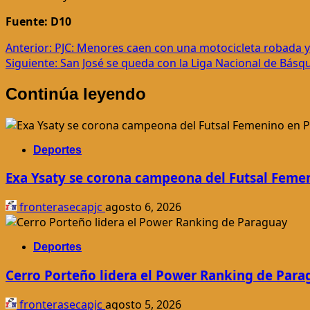
Fuente: D10
Navegación
Anterior:
PJC: Menores caen con una motocicleta robada 
Siguiente:
San José se queda con la Liga Nacional de Básq
de
Continúa leyendo
entradas
Deportes
Exa Ysaty se corona campeona del Futsal Feme
fronterasecapjc
agosto 6, 2026
Deportes
Cerro Porteño lidera el Power Ranking de Para
fronterasecapjc
agosto 5, 2026