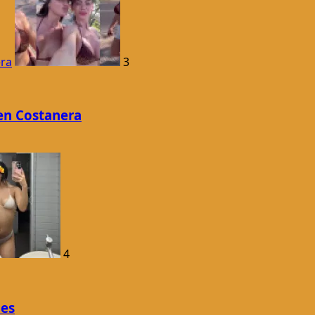
era
3
en Costanera
4
les