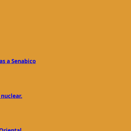
as a Senabico
nuclear.
Oriental