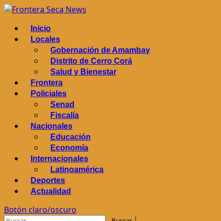
Saltar
al
Menú
Inicio
contenido
principal
Locales
Gobernación de Amambay
Distrito de Cerro Corá
Salud y Bienestar
Frontera
Policiales
Senad
Fiscalía
Nacionales
Educación
Economía
Internacionales
Latinoamérica
Deportes
Actualidad
Botón claro/oscuro
Buscar: