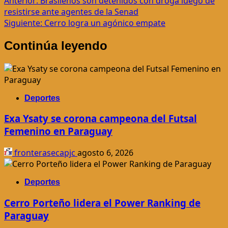
Navegación
Anterior:
Brasileños son detenidos con droga luego de
resistirse ante agentes de la Senad
de
Siguiente:
Cerro logra un agónico empate
entradas
Continúa leyendo
Deportes
Exa Ysaty se corona campeona del Futsal
Femenino en Paraguay
fronterasecapjc
agosto 6, 2026
Deportes
Cerro Porteño lidera el Power Ranking de
Paraguay