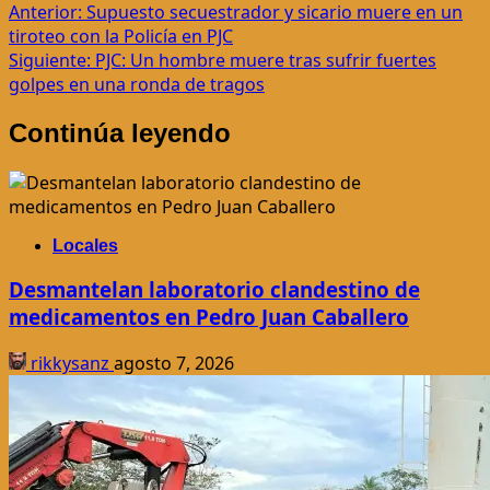
Navegación
Anterior:
Supuesto secuestrador y sicario muere en un
tiroteo con la Policía en PJC
de
Siguiente:
PJC: Un hombre muere tras sufrir fuertes
entradas
golpes en una ronda de tragos
Continúa leyendo
Locales
Desmantelan laboratorio clandestino de
medicamentos en Pedro Juan Caballero
rikkysanz
agosto 7, 2026