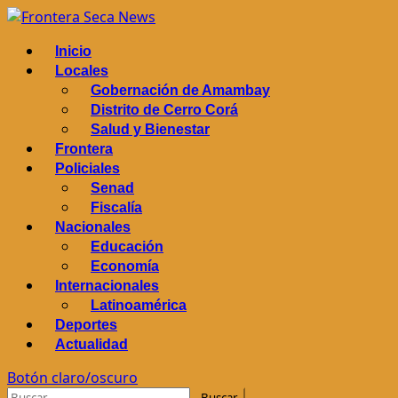
Saltar
al
Menú
Inicio
contenido
principal
Locales
Gobernación de Amambay
Distrito de Cerro Corá
Salud y Bienestar
Frontera
Policiales
Senad
Fiscalía
Nacionales
Educación
Economía
Internacionales
Latinoamérica
Deportes
Actualidad
Botón claro/oscuro
Buscar: