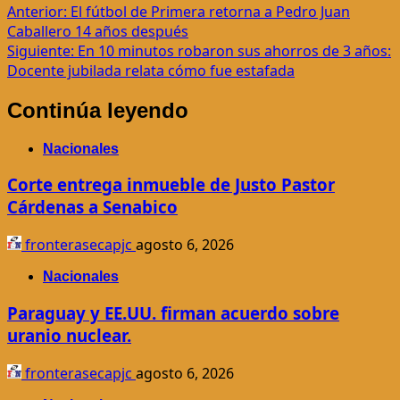
Navegación
Anterior:
El fútbol de Primera retorna a Pedro Juan
Caballero 14 años después
de
Siguiente:
En 10 minutos robaron sus ahorros de 3 años:
entradas
Docente jubilada relata cómo fue estafada
Continúa leyendo
Nacionales
Corte entrega inmueble de Justo Pastor
Cárdenas a Senabico
fronterasecapjc
agosto 6, 2026
Nacionales
Paraguay y EE.UU. firman acuerdo sobre
uranio nuclear.
fronterasecapjc
agosto 6, 2026