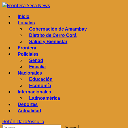
Saltar
al
Menú
Inicio
contenido
principal
Locales
Gobernación de Amambay
Distrito de Cerro Corá
Salud y Bienestar
Frontera
Policiales
Senad
Fiscalía
Nacionales
Educación
Economía
Internacionales
Latinoamérica
Deportes
Actualidad
Botón claro/oscuro
Buscar: