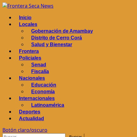
Saltar
al
Menú
Inicio
contenido
principal
Locales
Gobernación de Amambay
Distrito de Cerro Corá
Salud y Bienestar
Frontera
Policiales
Senad
Fiscalía
Nacionales
Educación
Economía
Internacionales
Latinoamérica
Deportes
Actualidad
Botón claro/oscuro
Buscar: